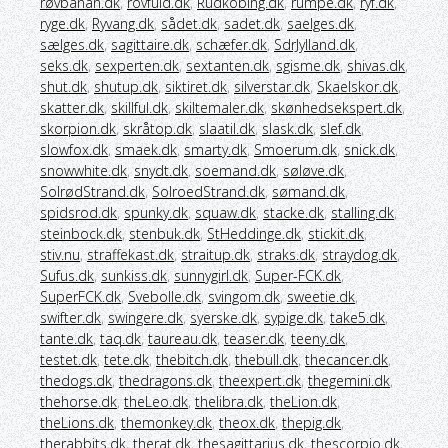
røvbanan.dk
,
rovfuld.dk
,
Rudkobing.dk
,
rumpe.dk
,
ryf.dk
,
ryge.dk
,
Ryvang.dk
,
sådet.dk
,
sadet.dk
,
saelges.dk
,
sælges.dk
,
sagittaire.dk
,
schæfer.dk
,
SdrJylland.dk
,
seks.dk
,
sexperten.dk
,
sextanten.dk
,
sgisme.dk
,
shivas.dk
,
shut.dk
,
shutup.dk
,
siktiret.dk
,
silverstar.dk
,
Skaelskor.dk
,
skatter.dk
,
skillful.dk
,
skiltemaler.dk
,
skønhedsekspert.dk
,
skorpion.dk
,
skråtop.dk
,
slaatil.dk
,
slask.dk
,
slef.dk
,
slowfox.dk
,
smaek.dk
,
smarty.dk
,
Smoerum.dk
,
snick.dk
,
snowwhite.dk
,
snydt.dk
,
soemand.dk
,
søløve.dk
,
SolrødStrand.dk
,
SolroedStrand.dk
,
sømand.dk
,
spidsrod.dk
,
spunky.dk
,
squaw.dk
,
stacke.dk
,
stalling.dk
,
steinbock.dk
,
stenbuk.dk
,
StHeddinge.dk
,
stickit.dk
,
stiv.nu
,
straffekast.dk
,
straitup.dk
,
straks.dk
,
straydog.dk
,
Sufus.dk
,
sunkiss.dk
,
sunnygirl.dk
,
Super-FCK.dk
,
SuperFCK.dk
,
Svebolle.dk
,
svingom.dk
,
sweetie.dk
,
swifter.dk
,
swingere.dk
,
syerske.dk
,
sypige.dk
,
take5.dk
,
tante.dk
,
taq.dk
,
taureau.dk
,
teaser.dk
,
teeny.dk
,
testet.dk
,
tete.dk
,
thebitch.dk
,
thebull.dk
,
thecancer.dk
,
thedogs.dk
,
thedragons.dk
,
theexpert.dk
,
thegemini.dk
,
thehorse.dk
,
theLeo.dk
,
thelibra.dk
,
theLion.dk
,
theLions.dk
,
themonkey.dk
,
theox.dk
,
thepig.dk
,
therabbits.dk
,
therat.dk
,
thesagittarius.dk
,
thescorpio.dk
,