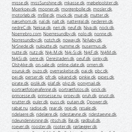
misse.dk
,
missSunshine.dk
,
mkasse.dk
,
møbelpolster.dk
,
Moerkoev.dk
,
mooner.dk
,
morgenbolle.dk
,
mosler.dk
,
motorløb.dk
,
mrBig.dk
,
muck.dk
,
mug.dk
,
mutter.dk
,
næsehorn.dk
,
nal.dk
,
nalt.dk
,
nattergal.dk
,
nederen.dk
,
nedreC.dk
,
Neksø.dk
,
nen.dk
,
neuf.dk
,
Niva.dk
,
nock.dk
,
Noerrebro.com
,
Noerresundby.dk
,
nolo.dk
,
nonne.dk
,
Norresundby.dk
,
notch.dk
,
noway.dk
,
NrAaby.dk
,
NrSnede.dk
,
nulputte.dk
,
numme.dk
,
nusermus.dk
,
nutte.dk
,
nutz.dk
,
Nyk-M.dk
,
Nyk-Sj.dk
,
NykF.dk
,
NykM.dk
,
NykSj.dk
,
oere.dk
,
Oerestaden.dk
,
oeuf.dk
,
oinky.dk
,
Olstykke.dk
,
on-sale.dk
,
online-date.dk
,
ornen.dk
,
osuruk.dk
,
ouzo.dk
,
overraskelse.dk
,
pai.dk
,
pbc.dk
,
pei.dk
,
perser.dk
,
pfr.dk
,
pikand.dk
,
pinkie.dk
,
pipes.dk
,
pirate.dk
,
pislik.dk
,
plaf.dk
,
plyz.dk
,
ponymail.dk
,
portrætfotografering.dk
,
portrætfotos.dk
,
prick.dk
,
princesse.dk
,
prinsesse.nu
,
proev.dk
,
pruh.dk
,
prust.dk
,
prutter.dk
,
puler.dk
,
puss.dk
,
putain.dk
,
Qpower.dk
,
rabat.nu
,
radise.dk
,
rear.dk
,
reje.dk
,
resale.dk
,
ridelaere.dk
,
ridelære.dk
,
ridestævne.dk
,
ridestaevne.dk
,
rideundervisning.dk
,
ritsch.dk
,
Rø.dk
,
rødbull.dk
,
roever.dk
,
rooster.dk
,
rooter.dk
,
rørlægger.dk
,