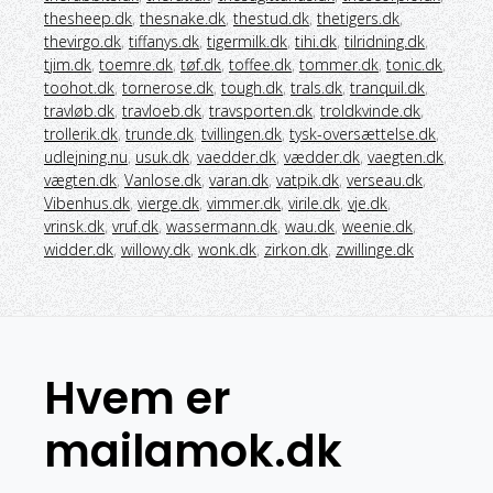
thesheep.dk
,
thesnake.dk
,
thestud.dk
,
thetigers.dk
,
thevirgo.dk
,
tiffanys.dk
,
tigermilk.dk
,
tihi.dk
,
tilridning.dk
,
tjim.dk
,
toemre.dk
,
tøf.dk
,
toffee.dk
,
tommer.dk
,
tonic.dk
,
toohot.dk
,
tornerose.dk
,
tough.dk
,
trals.dk
,
tranquil.dk
,
travløb.dk
,
travloeb.dk
,
travsporten.dk
,
troldkvinde.dk
,
trollerik.dk
,
trunde.dk
,
tvillingen.dk
,
tysk-oversættelse.dk
,
udlejning.nu
,
usuk.dk
,
vaedder.dk
,
vædder.dk
,
vaegten.dk
,
vægten.dk
,
Vanlose.dk
,
varan.dk
,
vatpik.dk
,
verseau.dk
,
Vibenhus.dk
,
vierge.dk
,
vimmer.dk
,
virile.dk
,
vje.dk
,
vrinsk.dk
,
vruf.dk
,
wassermann.dk
,
wau.dk
,
weenie.dk
,
widder.dk
,
willowy.dk
,
wonk.dk
,
zirkon.dk
,
zwillinge.dk
Hvem er
mailamok.dk