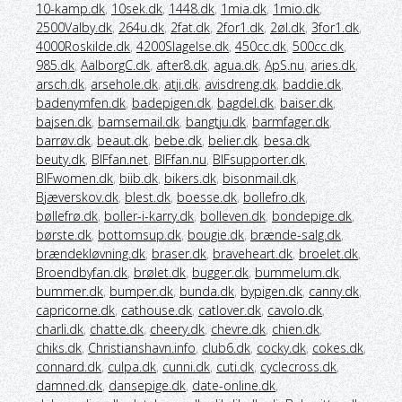
10-kamp.dk
,
10sek.dk
,
1448.dk
,
1mia.dk
,
1mio.dk
,
2500Valby.dk
,
264u.dk
,
2fat.dk
,
2for1.dk
,
2øl.dk
,
3for1.dk
,
4000Roskilde.dk
,
4200Slagelse.dk
,
450cc.dk
,
500cc.dk
,
985.dk
,
AalborgC.dk
,
after8.dk
,
agua.dk
,
ApS.nu
,
aries.dk
,
arsch.dk
,
arsehole.dk
,
atji.dk
,
avisdreng.dk
,
baddie.dk
,
badenymfen.dk
,
badepigen.dk
,
bagdel.dk
,
baiser.dk
,
bajsen.dk
,
bamsemail.dk
,
bangtju.dk
,
barmfager.dk
,
barrøv.dk
,
beaut.dk
,
bebe.dk
,
belier.dk
,
besa.dk
,
beuty.dk
,
BIFfan.net
,
BIFfan.nu
,
BIFsupporter.dk
,
BIFwomen.dk
,
biib.dk
,
bikers.dk
,
bisonmail.dk
,
Bjæverskov.dk
,
blest.dk
,
boesse.dk
,
bollefro.dk
,
bøllefrø.dk
,
boller-i-karry.dk
,
bolleven.dk
,
bondepige.dk
,
børste.dk
,
bottomsup.dk
,
bougie.dk
,
brænde-salg.dk
,
brændekløvning.dk
,
braser.dk
,
braveheart.dk
,
broelet.dk
,
Broendbyfan.dk
,
brølet.dk
,
bugger.dk
,
bummelum.dk
,
bummer.dk
,
bumper.dk
,
bunda.dk
,
bypigen.dk
,
canny.dk
,
capricorne.dk
,
cathouse.dk
,
catlover.dk
,
cavolo.dk
,
charli.dk
,
chatte.dk
,
cheery.dk
,
chevre.dk
,
chien.dk
,
chiks.dk
,
Christianshavn.info
,
club6.dk
,
cocky.dk
,
cokes.dk
,
connard.dk
,
culpa.dk
,
cunni.dk
,
cuti.dk
,
cyclecross.dk
,
damned.dk
,
dansepige.dk
,
date-online.dk
,