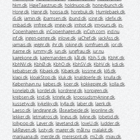
hkm.dk
,
HøjeTaastrup.dk
,
holdnuop.dk
,
honeybunch.dk
,
Hong.dk
,
Høng.dk
,
hopsa.dk
,
horebuk.dk
,
Humlebaek.dk
,
i6.dk
,
iamin.dk
,
ibamsen.dk
,
ibund.dk
,
icing.dk
,
idefix.dk
,
imbad.dk
,
imfree.dk
,
imgay.dk
,
imhot.dk
,
imyours.dk
,
in-
Copenhagen.dk
,
inCopenhagen.dk
,
inCph.com
,
ind.nu
,
inf.dk
,
ingen-penge.dk
,
inlove.dk
,
jaChef.dk
,
jackAss.dk
,
jamais.dk
,
jeggir.dk
,
jhr.dk
,
joking.dk
,
jomfruen.dk
,
jor.dk
,
jtaime.dk
,
jummy.dk
,
jun.dk
,
jungfrau.dk
,
jur.nu
,
kagekone.dk
,
kagemanden.dk
,
kål.dk
,
Kbh-S.dk
,
KbhK.dk
,
KbhNV.dk
,
KbhØ.dk
,
KbhO.dk
,
KbhSV.dk
,
KbhV.dk
,
kdi.dk
,
kebabser.dk
,
Kibaek.dk
,
Kibæk.dk
,
kissme.dk
,
kl6.dk
,
klapi.dk
,
kloakStop.dk
,
kluk.dk
,
knaldperle.dk
,
knulla.dk
,
København.nu
,
købes.dk
,
koer.dk
,
kokkepige.dk
,
kolla.dk
,
koneløb.dk
,
kordel.dk
,
kordreng.dk
,
korpigen.dk
,
krebsen.dk
,
krid.dk
,
kringle.dk
,
kropsudsmykning.dk
,
kussetyv.dk
,
kykeliky.dk
,
kylla.dk
,
laber.dk
,
laerk.dk
,
Laeso.dk
,
landgang.dk
,
låsearbejde.dk
,
lejonline.dk
,
lekker.dk
,
letmatros.dk
,
lingus.dk
,
livline.dk
,
lobetid.dk
,
lollypop.dk
,
Løver.dk
,
løvetand.dk
,
loveU.dk
,
ludder.dk
,
lukRøven.dk
,
lusty.dk
,
mager.dk
,
mål.nu
,
malakit.dk
,
marijuana.dk
,
merde.dk
,
meresprit.dk
,
mi2.dk
,
miav.dk
,