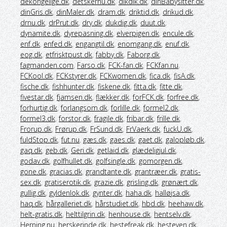
dekongelige.dk
,
detskernu.dk
,
dikdik.dk
,
dinBabysitter.dk
,
dinGris.dk
,
dinMaler.dk
,
dram.dk
,
driktid.dk
,
drikud.dk
,
drnu.dk
,
drPrut.dk
,
dry.dk
,
dukdig.dk
,
duut.dk
,
dynamite.dk
,
dyrepasning.dk
,
elverpigen.dk
,
encule.dk
,
enf.dk
,
enfed.dk
,
engangtil.dk
,
enomgang.dk
,
enuf.dk
,
eog.dk
,
etfrisktpust.dk
,
fabby.dk
,
Faborg.dk
,
fagmanden.com
,
Farso.dk
,
FCK-fan.dk
,
FCKfan.nu
,
FCKool.dk
,
FCKstyrer.dk
,
FCKwomen.dk
,
fica.dk
,
fisA.dk
,
fische.dk
,
fishhunter.dk
,
fiskene.dk
,
fitta.dk
,
fitte.dk
,
fivestar.dk
,
fjamsen.dk
,
flækker.dk
,
forFCK.dk
,
forfree.dk
,
forhurtig.dk
,
forlangsom.dk
,
forlille.dk
,
formel2.dk
,
formel3.dk
,
forstor.dk
,
fragile.dk
,
fribar.dk
,
frille.dk
,
Frorup.dk
,
Frørup.dk
,
FrSund.dk
,
FrVaerk.dk
,
fuckU.dk
,
fuldStop.dk
,
fut.nu
,
gæs.dk
,
gaes.dk
,
gaet.dk
,
galopløb.dk
,
gaq.dk
,
geb.dk
,
Geri.dk
,
getlaid.dk
,
glædeligjul.dk
,
godav.dk
,
golfhullet.dk
,
golfsingle.dk
,
gomorgen.dk
,
gone.dk
,
gracias.dk
,
grandtante.dk
,
grantræer.dk
,
gratis-
sex.dk
,
gratiserotik.dk
,
grazie.dk
,
grisling.dk
,
grønært.dk
,
gullig.dk
,
gyldenlok.dk
,
gynter.dk
,
haha.dk
,
halløjsa.dk
,
haq.dk
,
hårgalleriet.dk
,
hårstudiet.dk
,
hbd.dk
,
heehaw.dk
,
helt-gratis.dk
,
helttilgrin.dk
,
henhouse.dk
,
hentselv.dk
,
Herning.nu
,
herskerinde.dk
,
hestefreak.dk
,
hesteven.dk
,